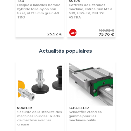
T&O
ASTRA
Disque à lamelles bombé
Coffrets de 6 tarauds
hybride toile-nylon non
machine, entrée Gun M3 à
tissé, Ø 125 mm grain 40
M10, HSS-EV, DIN 371
T&O
ASTRA
100.92 €
-25%
25.52 €
75.70 €
Actualités populaires
NORELEM
SCHAEFFLER
Sécurité de la stabilité des
Schaeffler étend sa
machines lourdes : Pieds
gamme pour les
de machine avec vis
machines-outils
creuse