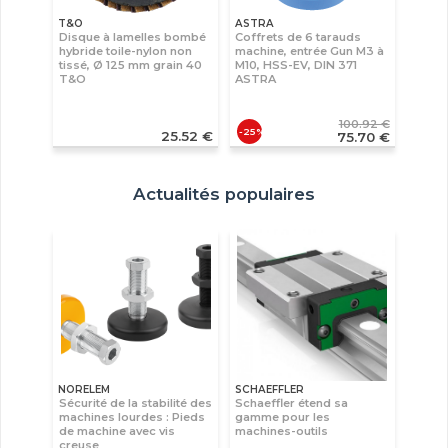
T&O
ASTRA
Disque à lamelles bombé
Coffrets de 6 tarauds
hybride toile-nylon non
machine, entrée Gun M3 à
tissé, Ø 125 mm grain 40
M10, HSS-EV, DIN 371
T&O
ASTRA
100.92 €
-25%
25.52 €
75.70 €
Actualités populaires
NORELEM
SCHAEFFLER
Sécurité de la stabilité des
Schaeffler étend sa
machines lourdes : Pieds
gamme pour les
de machine avec vis
machines-outils
creuse