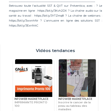
__________________________________________________________
Retrouvez toute l'actualité SST & QVT sur Préventica, avec : ? Le
magazine en ligne : https://bit.ly/3Kvh2DX ? La chaîne audio sur la
santé au travail : https://bit.ly/3YTZmq8 ? La chaîne de webinars :
https://bit.ly/3wxnhNr ? L'annuaire en ligne des solutions SST :
https://bit.ly/3ExnN4C
Vidéos tendances
INFOWEB MARKETPLACE
INFOWEB MARKETPLACE
IMPRIMANTE PRONTO
Inscrire le cancer de la
100
peau au tableau des
maladies