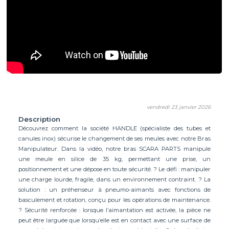
vendredi 23 janvier 2026
Description
Découvrez comment la société HANDLE (spécialiste des tubes et
canules inox) sécurise le changement de ses meules avec notre Bras
Manipulateur. Dans la vidéo, notre bras SCARA PARTS manipule
une meule en silice de 35 kg, permettant une prise, un
positionnement et une dépose en toute sécurité. ? Le défi : manipuler
une charge lourde, fragile, dans un environnement contraint. ? La
solution : un préhenseur à pneumo-aimants avec fonctions de
basculement et rotation, conçu pour les opérations de maintenance.
? Sécurité renforcée : lorsque l’aimantation est activée, la pièce ne
peut être larguée que lorsqu’elle est en contact avec une surface de