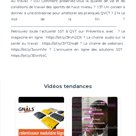
au travail ? 0:41 Comment préservez-vous la qualité de vie et les
conditions de travail des sportifs de haut niveau ? 1:37 Un conseil à
donner à une entreprise pour améliorer ses pratiques QVCT ? 2:14 Le
mot de la fin ?
__________________________________________________________
Retrouvez toute l'actualité SST & QVT sur Préventica, avec : ? Le
magazine en ligne : https://bit.ly/3Kvh2DX ? La chaîne audio sur la
santé au travail : https://bit.ly/3YTZmq8 ? La chaîne de webinars :
https://bit.ly/3wxnhNr ? L'annuaire en ligne des solutions SST :
https://bit.ly/3ExnN4C
Vidéos tendances