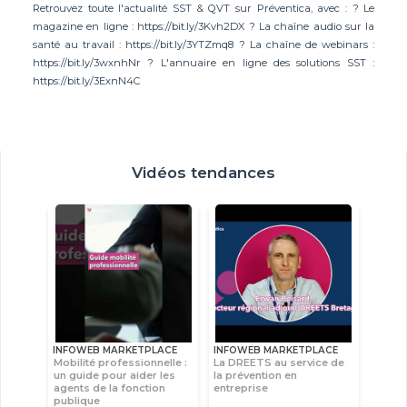
Retrouvez toute l'actualité SST & QVT sur Préventica, avec : ? Le
magazine en ligne : https://bit.ly/3Kvh2DX ? La chaîne audio sur la
santé au travail : https://bit.ly/3YTZmq8 ? La chaîne de webinars :
https://bit.ly/3wxnhNr ? L'annuaire en ligne des solutions SST :
https://bit.ly/3ExnN4C
Vidéos tendances
INFOWEB MARKETPLACE
INFOWEB MARKETPLACE
Mobilité professionnelle :
La DREETS au service de
un guide pour aider les
la prévention en
agents de la fonction
entreprise
publique