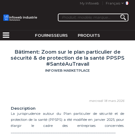
My Infoweb
Français
FOURNISSEURS
PRODUITS
Bâtiment: Zoom sur le plan particulier de
sécurité & de protection de la santé PPSPS
#SantéAuTravail
INFOWEB MARKETPLACE
mercredi 18 mars 2026
Description
La jurisprudence autour du Plan particulier de sécurité et de
protection de la santé (PPSPS) a été modifiée en janvier 2025, pour
élargir le cadre des entreprises concernées.
__________________________________________________________