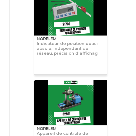
NORELEM
Indicateur de position quasi
absolu, indépendant du
réseau, précision d'affichag
NORELEM
Appareil de contrôle de