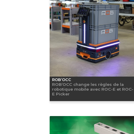
ROB’OCC
ROB’OCC change les règles de la
robotique mobile avec ROC-E et ROC-
E Picker