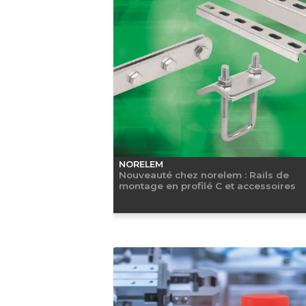
NORELEM
Nouveauté chez norelem : Rails de
montage en profilé C et accessoires