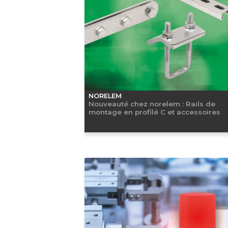
NORELEM
Nouveauté chez norelem : Rails de
montage en profilé C et accessoires