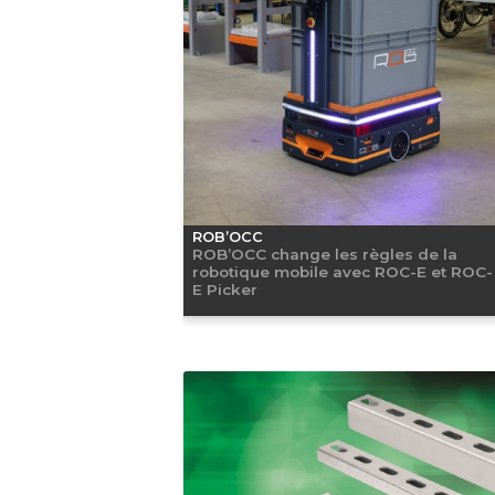
ROB’OCC
ROB’OCC change les règles de la
robotique mobile avec ROC-E et ROC-
E Picker