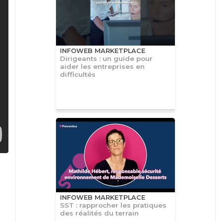
INFOWEB MARKETPLACE
Dirigeants : un guide pour
aider les entreprises en
difficultés
INFOWEB MARKETPLACE
SST : rapprocher les pratiques
des réalités du terrain