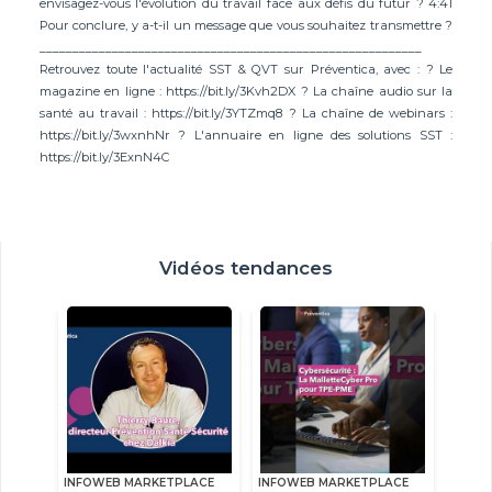
envisagez-vous l'évolution du travail face aux défis du futur ? 4:41
Pour conclure, y a-t-il un message que vous souhaitez transmettre ?
__________________________________________________________
Retrouvez toute l'actualité SST & QVT sur Préventica, avec : ? Le
magazine en ligne : https://bit.ly/3Kvh2DX ? La chaîne audio sur la
santé au travail : https://bit.ly/3YTZmq8 ? La chaîne de webinars :
https://bit.ly/3wxnhNr ? L'annuaire en ligne des solutions SST :
https://bit.ly/3ExnN4C
Vidéos tendances
INFOWEB MARKETPLACE
INFOWEB MARKETPLACE