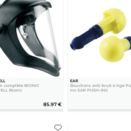
LL
EAR
on complète BIONIC
Bouchons anti-bruit à tige P
LL Bionic
Ins EAR PUSH-INS
85.97 €