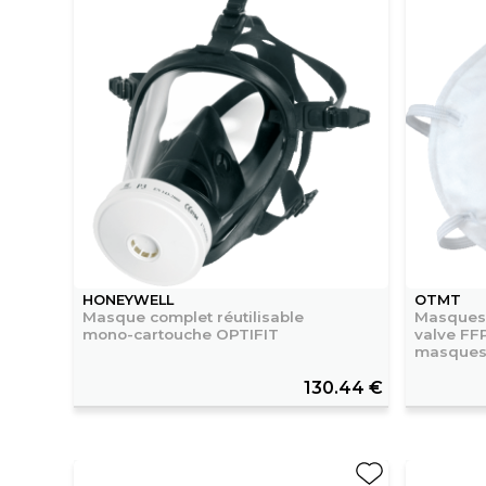
HONEYWELL
OTMT
Masque complet réutilisable
Masques 
mono-cartouche OPTIFIT
valve FFP
masque
130.44 €