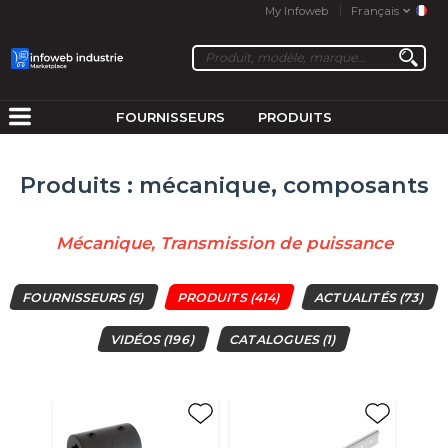
My Infoweb
Français
FOURNISSEURS
PRODUITS
Produits : mécanique, composants
Mécanique, Transmission de puissance
FOURNISSEURS
(5)
PRODUITS
(414)
ACTUALITÉS
(73)
VIDÉOS
(196)
CATALOGUES
(1)